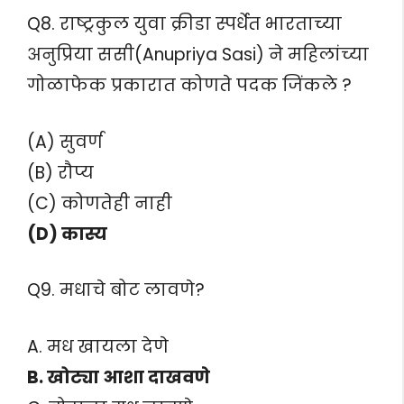
Q8. राष्ट्रकुल युवा क्रीडा स्पर्धेत भारताच्या
अनुप्रिया ससी(Anupriya Sasi) ने महिलांच्या
गोळाफेक प्रकारात कोणते पदक जिंकले ?
(A) सुवर्ण
(B) रौप्य
(C) कोणतेही नाही
(D) कास्य
Q9. मधाचे बोट लावणे?
A. मध खायला देणे
B. खोट्या आशा दाखवणे