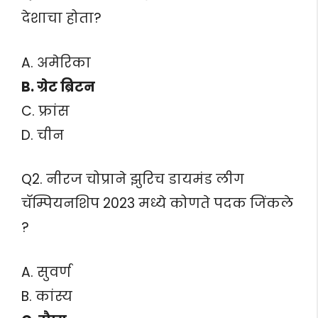
देशाचा होता?
A. अमेरिका
B. ग्रेट ब्रिटन
C. फ्रांस
D. चीन
Q2. नीरज चोप्राने झुरिच डायमंड लीग
चॅम्पियनशिप 2023 मध्ये कोणते पदक जिंकले
?
A. सुवर्ण
B. कांस्य