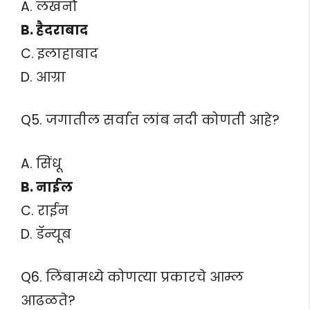
A. लखनौ
B. हैदराबाद
C. इलाहाबाद
D. आग्रा
Q5. जगातील सर्वात लांब नदी कोणती आहे?
A. सिंधू
B. नाईल
C. राईन
D. डॅन्यूब
Q6. लिंबामध्ये कोणत्या प्रकारचे आम्ल
आढळते?