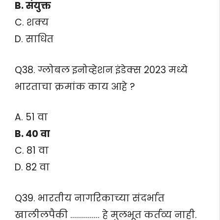
B. संयुक्त
C. शक्य
D. साधित
Q38. ग्लोबल इनोव्हेशन इंडेक्स 2023 मध्ये
भारताचा क्रमांक काय आहे ?
A. 51 वा
B. 40 वा
C. 81 वा
D. 82 वा
Q39. भारतीय नागरिकाच्या संदर्भात
खालीलपैकी …………… हे मुलभूत कर्तव्य नाही.