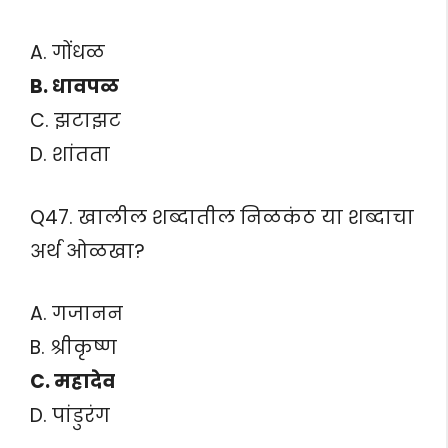
A. गोंधळ
B. धावपळ
C. झटाझट
D. शांतता
Q47. खालील शब्दातील निळकंठ या शब्दाचा
अर्थ ओळखा?
A. गजानन
B. श्रीकृष्ण
C. महादेव
D. पांडुरंग