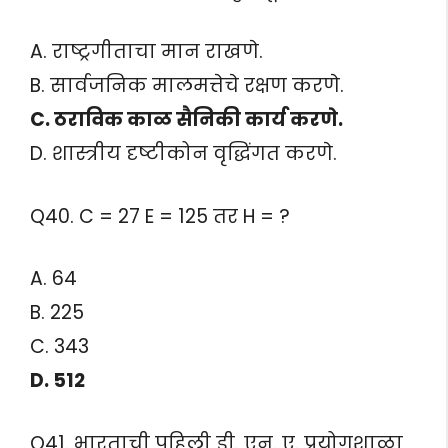
A. राष्ट्रगीताचा मान राखणे.
B. सार्वजनिक मालमत्तेचे रक्षण करणे.
C. ठराविक काळ सैनिकी कार्य करणे.
D. शास्त्रीय दृष्टीकोन वृद्धिंगत करणे.
Q40. C = 27 E = 125 तर H = ?
A. 64
B. 225
C. 343
D. 512
Q41. भारताची पहिली डी. एन. ए. प्रयोगशाळा