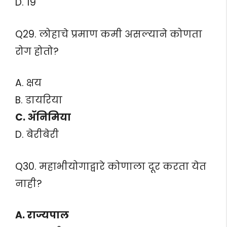
D. 19
Q29. लोहाचे प्रमाण कमी असल्याने कोणता
रोग होतो?
A. क्षय
B. डायरिया
C. ॲनिमिया
D. बेरीबेरी
Q30. महाभीयोगाद्वारे कोणाला दूर करता येत
नाही?
A. राज्यपाल