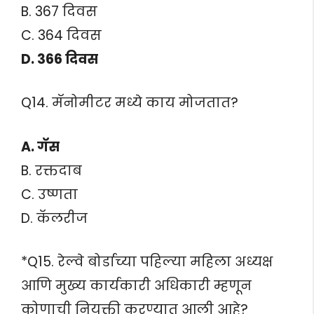
B. 367 दिवस
C. 364 दिवस
D. 366 दिवस
Q14. मॅनोमीटर मध्ये काय मोजतात?
A. गॅस
B. रक्तदाब
C. उष्णता
D. कॅलरीज
*Q15. रेल्वे बोर्डाच्या पहिल्या महिला अध्यक्ष
आणि मुख्य कार्यकारी अधिकारी म्हणून
कोणाची नियुक्ती करण्यात आली आहे?