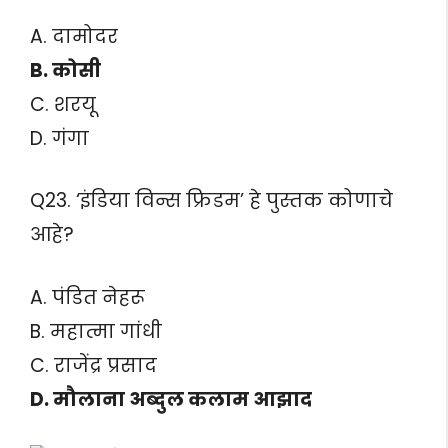
A. दामोदर
B. कोसी
C. शरयू
D. गंगा
Q23. ‘इंडिया विन्स फ्रिडम’ हे पुस्तक कोणाचे
आहे?
A. पंडित नेहरू
B. महात्मा गांधी
C. राजेंद्र प्रसाद
D. मौलाना अब्दुल कलाम आझाद