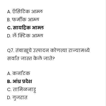
A. ऍसिटिक आम्ल
B. फर्मीक आम्ल
C. सायट्रिक आम्ल
D. लॅ क्टिक आम्ल
Q7. तंबाखूचे उत्पादन कोणत्या राज्यामध्ये
सर्वात जास्त केले जाते?
A. कर्नाटक
B. आंध्र प्रदेश
C. तामिळनाडू
D. गुजरात