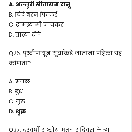
A. अल्लूरी सीताराम राजू
B. चिदं बरम पिल्लई
C. रामस्वामी नायकर
D. तात्या टोपे
Q26. पृथ्वीपासून सूर्याकडे जाताना पहिला ग्रह
कोणता?
A. मंगळ
B. बुध
C. गुरु
D. शुक्र
Q27. दरवर्षी राष्ट्रीय मतदार दिवस केव्हा