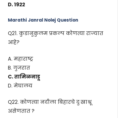
D. 1922
Marathi Janral Nolej Question
Q21. कुडानुकुलम प्रकल्प कोणत्या राज्यात
आहे?
A. महाराष्ट्र
B. गुजरात
C. तामिळनाडू
D. मेघालय
Q22. कोणत्या नदीला बिहारचे दुःखाश्रू
असेणतात ?