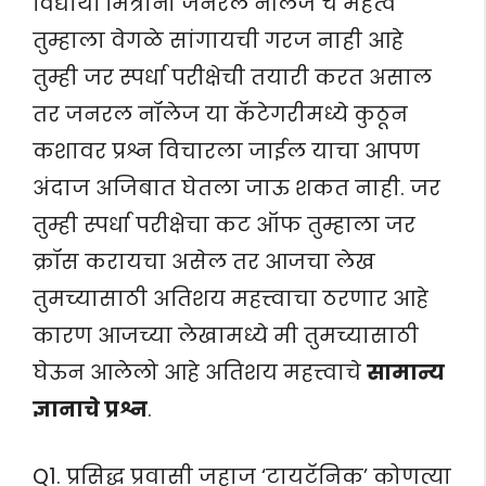
विद्यार्थी मित्रांनो जनरल नॉलेज चे महत्व
तुम्हाला वेगळे सांगायची गरज नाही आहे
तुम्ही जर स्पर्धा परीक्षेची तयारी करत असाल
तर जनरल नॉलेज या कॅटेगरीमध्ये कुठून
कशावर प्रश्न विचारला जाईल याचा आपण
अंदाज अजिबात घेतला जाऊ शकत नाही. जर
तुम्ही स्पर्धा परीक्षेचा कट ऑफ तुम्हाला जर
क्रॉस करायचा असेल तर आजचा लेख
तुमच्यासाठी अतिशय महत्त्वाचा ठरणार आहे
कारण आजच्या लेखामध्ये मी तुमच्यासाठी
घेऊन आलेलो आहे अतिशय महत्त्वाचे
सामान्य
ज्ञानाचे प्रश्न
.
Q1. प्रसिद्ध प्रवासी जहाज ‘टायटॅनिक’ कोणत्या