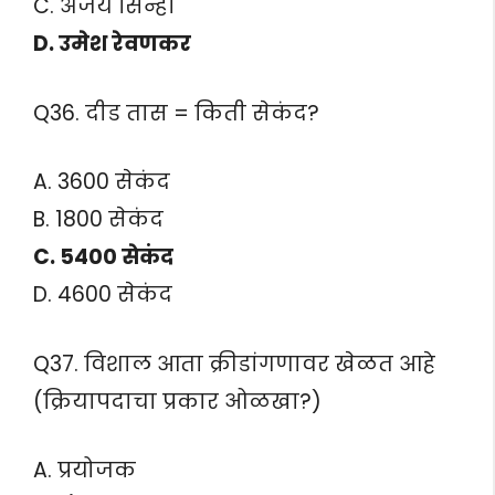
C. अजय सिन्हा
D. उमेश रेवणकर
Q36. दीड तास = किती सेकंद?
A. 3600 सेकंद
B. 1800 सेकंद
C. 5400 सेकंद
D. 4600 सेकंद
Q37. विशाल आता क्रीडांगणावर खेळत आहे
(क्रियापदाचा प्रकार ओळखा?)
A. प्रयोजक