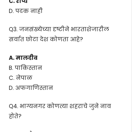
C. रौप्य
D. पदक नाही
Q3. जनसंख्येच्या दृष्टीने भारताशेजारील
सर्वात छोटा देश कोणता आहे?
A. मालदीव
B. पाकिस्तान
C. नेपाळ
D. अफगाणिस्तान
Q4. भाग्यनगर कोणत्या शहराचे जुने नाव
होते?