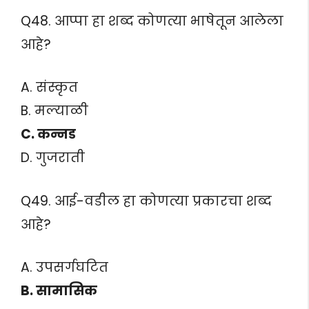
Q48. आप्पा हा शब्द कोणत्या भाषेतून आलेला
आहे?
A. संस्कृत
B. मल्याळी
C. कन्नड
D. गुजराती
Q49. आई-वडील हा कोणत्या प्रकारचा शब्द
आहे?
A. उपसर्गघटित
B. सामासिक