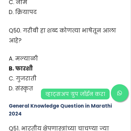
C. नाम
D. क्रियापद
Q50. गरीबी हा शब्द कोणत्या भाषेतून आला
आहे?
A. मल्याळी
B. फारशी
C. गुजराती
D. संस्कृत
व्हाट्सअप ग्रुप जॉईन करा
General Knowledge Question in Marathi
2024
Q51. भारतीय क्षेपणास्त्रांच्या चाचण्या ज्या