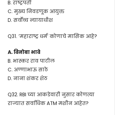
B. राष्ट्रपती
C. मुख्य निवडणूक आयुक्त
D. सर्वोच्च न्यायाधीश
Q31. ‘महाराष्ट्र धर्म’ कोणाचे मासिक आहे?
A. विनोबा भावे
B. भास्कर राव पाटील
C. अण्णाभाऊ साठे
D. नाना शंकर शेठ
Q32. RBI च्या आकडेवारी नुसार कोणत्या
राज्यात सर्वाधिक ATM मशीन आहेत?