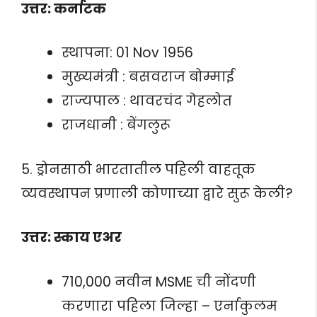
उत्तर: कर्नाटक
स्थापना: 01 Nov 1956
मुख्यमंत्री : बसवराज बोम्माई
राज्यपाल : थावरचंद गेहलोत
राजधानी : बेंगलुरू
5. ड्रोनसाठी भारतातील पहिली वाहतूक
व्यवस्थापन प्रणाली कोणाच्या द्वारे सुरू केली?
उत्तर: स्काय एअर
710,000 नवीन MSME ची नोंदणी
करणारा पहिला जिल्हा – एर्नाकुलम