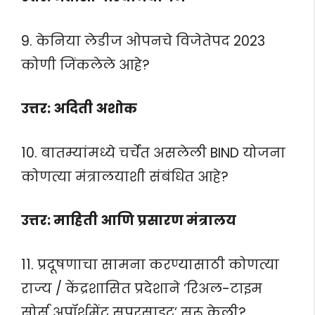
9. केनिया लेडीज ओपनचे विजेतेपद 2023
कोणी जिंकलेले आहे?
उत्तर: अदिती अशोक
10. बातम्यांमध्ये चर्चेत असलेली BIND योजना
कोणत्या मंत्रालयाशी संबंधित आहे?
उत्तर: माहिती आणि प्रसारण मंत्रालय
11. प्रदूषणाचा सामना करण्यासाठी कोणत्या
राज्य / केंद्रशासित प्रदेशाने ‘रिअल-टाइम
सोर्स अपॉर्शमेंट सुपरसाइट’ सुरू केली?