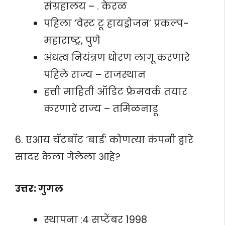
संग्रहालय – . केरळ
पहिला ‘वेस्ट टू हायड्रोजन’ प्रकल्प-
महाराष्ट्र, पुणे
अंधत्व नियंत्रण धोरण लागू करणारे
पहिले राज्य – राजस्थान
हत्ती माहिती ऑडिट फ्रेमवर्क तयार
करणारे राज्य – तमिळनाडू
6. एआय चॅटबॉट ‘बार्ड’ कोणत्या कंपनी द्वारे
सादर केला गेलेला आहे?
उत्तर: गुगल
स्थापना :4 सप्टेंबर 1998